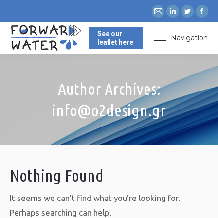
Mail
Linkedin
Twitte
Fa
page
page
page
pa
See our
opens
opens
opens
op
Navigation
leaflet here
in
in
in
in
new
new
new
ne
window
window
windo
wi
Author Archives:
info@o2design.gr
You are here:
Nothing Found
It seems we can’t find what you’re looking for.
Perhaps searching can help.